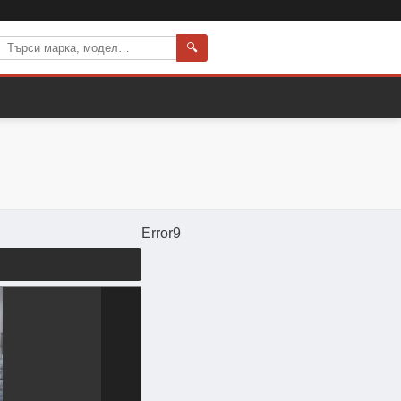
🔍
Error9