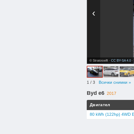
‹
© Stratoswift ·
CC BY-SA 4.0
·
1
/ 3
Всички снимки »
Byd e6
2017
Двигател
80 kWh (122hp) 4WD El