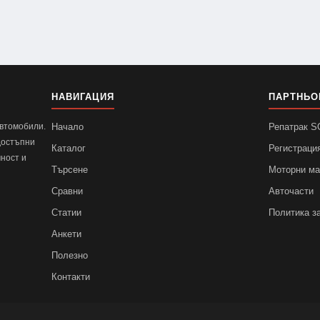
НАВИГАЦИЯ
ПАРТНЬО
автомобили.
Начало
Репатрак 
достъпни
Каталог
Регистраци
ност и
Търсене
Моторни м
Сравни
Авточасти
Статии
Политика з
Анкети
Полезно
Контакти