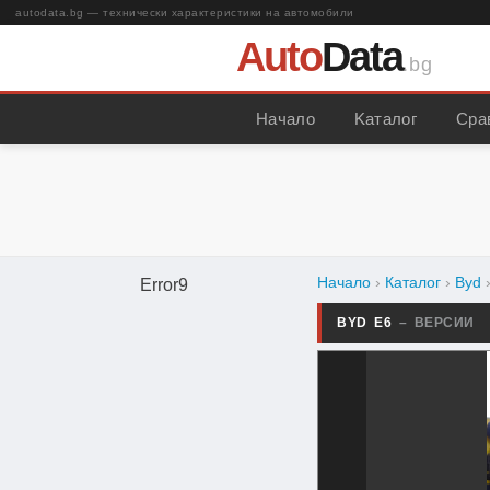
autodata.bg — технически характеристики на автомобили
Auto
Data
.bg
Начало
Kаталог
Сра
Начало
›
Каталог
›
Byd
Error9
BYD E6
– ВЕРСИИ