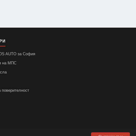
РИ
SOS AUTO за София
я на МПС
асла
а поверителност