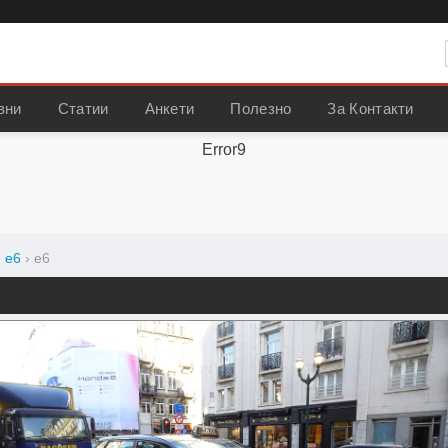
вни
Статии
Анкети
Полезно
За Контакти
Error9
›
e6
›
e6