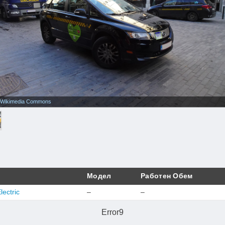
Wikimedia Commons
Модел
Работен Обем
ectric
–
–
Error9