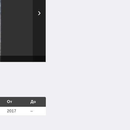
›
От
До
2017
–