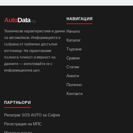
Auto
Data
НАВИГАЦИЯ
.bg
Технически характеристики и данни
Начало
за автомобили. Информацията е
Каталог
събрана от публично достъпни
Търсене
източници. Не гарантираме
пълната точност и вярност на
Сравни
данните — използвайте ги с
Статии
информационна цел.
Анкети
Полезно
Контакти
ПАРТНЬОРИ
Репатрак SOS AUTO за София
Регистрация на МПС
Моторни масла