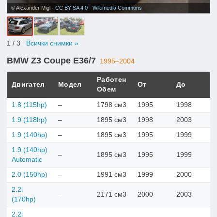
© Alexander Migl ·
CC BY-SA 4.0
·
Wikimedia Commons
1
/ 3
Всички снимки »
BMW Z3 Coupe E36/7
1995–2004
Работен
Двигател
Модел
От
До
Обем
1.8 (115hp)
–
1798 см3
1995
1998
1.9 (118hp)
–
1895 см3
1998
2003
1.9 (140hp)
–
1895 см3
1995
1999
1.9 (140hp)
–
1895 см3
1995
1999
Automatic
2.0 (150hp)
–
1991 см3
1999
2000
2.2i
–
2171 см3
2000
2003
(170hp)
2.2i