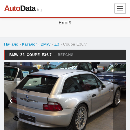
Auto
Data
.bg
Error9
Начало
›
Каталог
›
BMW
›
Z3
›
Coupe E36/7
BMW Z3 COUPE E36/7
– ВЕРСИИ
‹
›