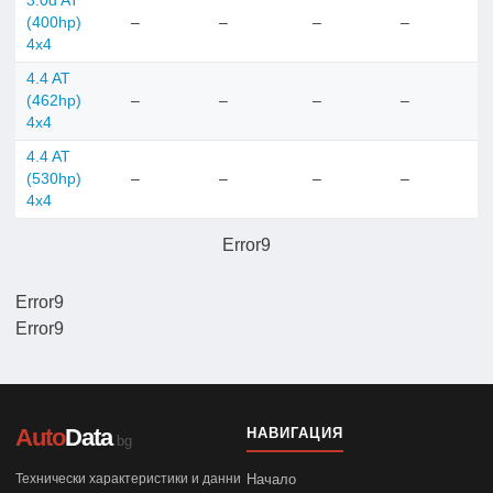
3.0d AT
(400hp)
–
–
–
–
4x4
4.4 AT
(462hp)
–
–
–
–
4x4
4.4 AT
(530hp)
–
–
–
–
4x4
Error9
Error9
Error9
Auto
Data
НАВИГАЦИЯ
.bg
Технически характеристики и данни
Начало