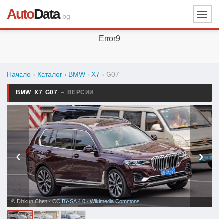
Auto
Data
.bg
Error9
Начало
›
Каталог
›
BMW
›
X7
›
G07
BMW X7 G07
– ВЕРСИИ
‹
›
© Dinkun Chen ·
CC BY-SA 4.0
·
Wikimedia Commons