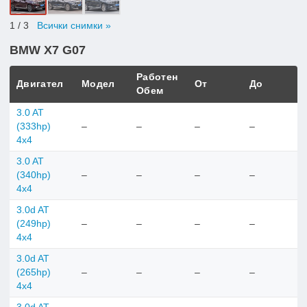
1
/ 3
Всички снимки »
BMW X7 G07
Работен
Двигател
Модел
От
До
Обем
3.0 AT
(333hp)
–
–
–
–
4x4
3.0 AT
(340hp)
–
–
–
–
4x4
3.0d AT
(249hp)
–
–
–
–
4x4
3.0d AT
(265hp)
–
–
–
–
4x4