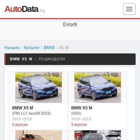
Auto
Data
.bg
Error9
Начало
›
Каталог
›
BMW
›
X5 M
BMW X5 M
– ПОДМОДЕЛИ
BMW X5 M
BMW X5 M
(F95 LCI, facelift 2023)
(G05)
2010–2018
2010–2018
5 версии
5 версии