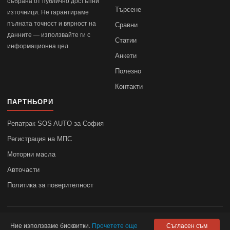
събрана от публично достъпни
Търсене
източници. Не гарантираме
пълната точност и вярност на
Сравни
данните — използвайте ги с
Статии
информационна цел.
Анкети
Полезно
Контакти
ПАРТНЬОРИ
Репатрак SOS AUTO за София
Регистрация на МПС
Моторни масла
Авточасти
Политика за поверителност
© 2010–2026
autodata.bg
—
Поверителност
Ние използваме бисквитки.
Прочетете още
Съгласен съм
autodata.bg не носи отговорност за точността на данните.