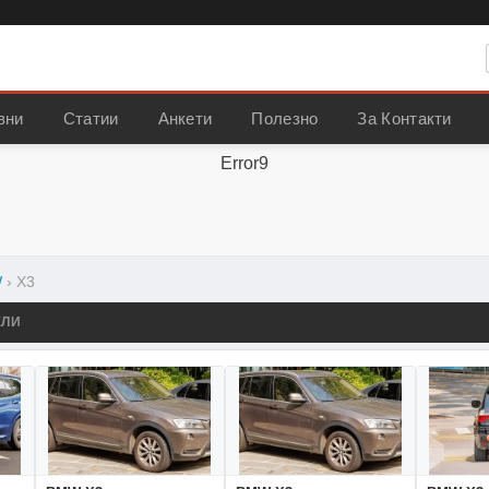
вни
Статии
Анкети
Полезно
За Контакти
Error9
W
›
X3
ЕЛИ