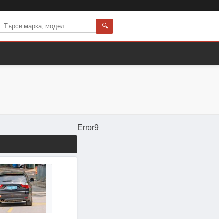
🔍
Error9