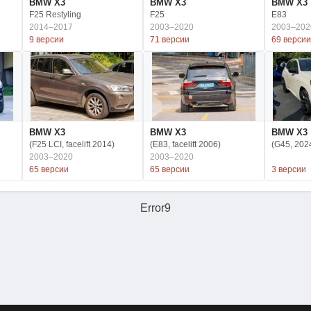
BMW X3
BMW X3
BMW X3
F25 Restyling
F25
E83
2014–2017
2003–2020
2003–202
9 версии
71 версии
69 версии
BMW X3
BMW X3
BMW X3
(F25 LCI, facelift 2014)
(E83, facelift 2006)
(G45, 202
2003–2020
2003–2020
65 версии
65 версии
3 версии
Error9