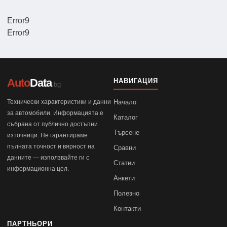
Error9
Error9
Auto
Data
НАВИГАЦИЯ
.bg
Технически характеристики и данни
Начало
за автомобили. Информацията е
Каталог
събрана от публично достъпни
Търсене
източници. Не гарантираме
пълната точност и вярност на
Сравни
данните — използвайте ги с
Статии
информационна цел.
Анкети
Полезно
Контакти
ПАРТНЬОРИ