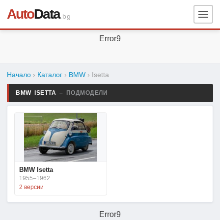
Auto
Data
.bg
Error9
Начало
›
Каталог
›
BMW
›
Isetta
BMW ISETTA
– ПОДМОДЕЛИ
BMW Isetta
1955–1962
2 версии
Error9