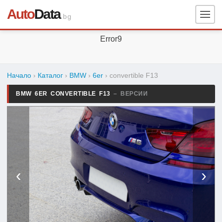
Auto
Data
.bg
Error9
Начало
›
Каталог
›
BMW
›
6er
›
convertible F13
BMW 6ER CONVERTIBLE F13
– ВЕРСИИ
‹
›