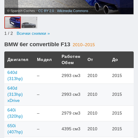
© Spanish Coches ·
CC BY 2.0
·
Wikimedia Commons
1
/ 2
Всички снимки »
BMW 6er convertible F13
2010–2015
Работен
Двигател
Модел
От
До
Обем
640d
–
2993 см3
2010
2015
(313hp)
640d
(313hp)
–
2993 см3
2010
2015
xDrive
640i
–
2979 см3
2010
2015
(320hp)
650i
–
4395 см3
2010
2015
(407hp)