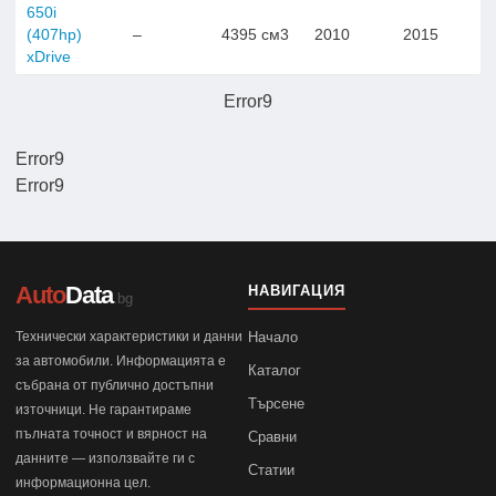
650i
(407hp)
–
4395 см3
2010
2015
xDrive
Error9
Error9
Error9
Auto
Data
НАВИГАЦИЯ
.bg
Технически характеристики и данни
Начало
за автомобили. Информацията е
Каталог
събрана от публично достъпни
Търсене
източници. Не гарантираме
пълната точност и вярност на
Сравни
данните — използвайте ги с
Статии
информационна цел.