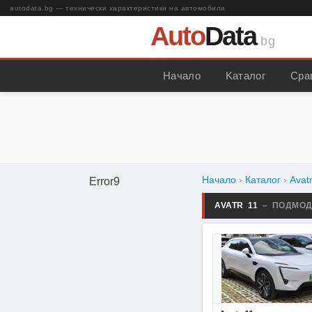
autodata.bg — технически характеристики на автомобили
Auto
Data
.bg
Начало
Kаталог
Сра
Начало
›
Каталог
›
Avat
Error9
AVATR 11
– ПОДМО