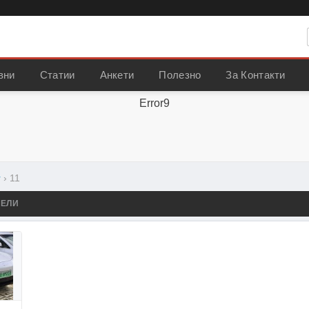
вни
Статии
Анкети
Полезно
За Контакти
Error9
r
›
11
ДЕЛИ