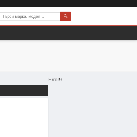
🔍
Error9