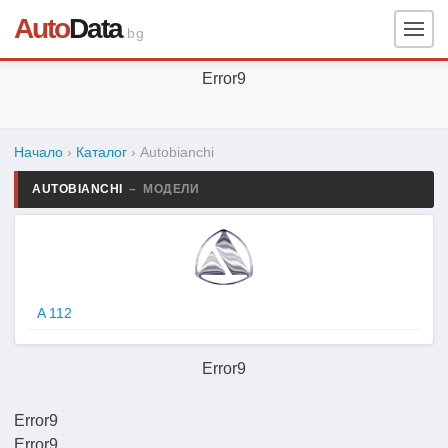
Auto
Data
.bg
Error9
Начало
›
Каталог
›
Autobianchi
AUTOBIANCHI
– МОДЕЛИ
A 112
Error9
Error9
Error9