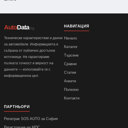
Auto
Data
НАВИГАЦИЯ
.bg
Технически характеристики и данни
Начало
за автомобили. Информацията е
Каталог
събрана от публично достъпни
Търсене
източници. Не гарантираме
пълната точност и вярност на
Сравни
данните — използвайте ги с
Статии
информационна цел.
Анкети
Полезно
Контакти
ПАРТНЬОРИ
Репатрак SOS AUTO за София
Регистрация на МПС