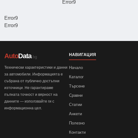
Error9
Error9
Error9
Auto
Data
НАВИГАЦИЯ
.bg
Технически характеристики и данни
Начало
за автомобили. Информацията е
Каталог
събрана от публично достъпни
Търсене
източници. Не гарантираме
пълната точност и вярност на
Сравни
данните — използвайте ги с
Статии
информационна цел.
Анкети
Полезно
Контакти