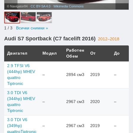
© Navigator84 ·
CC BY-SA 4.0
·
Wikimedia Commons
1
/ 3
Всички снимки »
Audi S7 Sportback (C7 facelift 2016)
2012–2018
Работен
Двигател
Модел
От
До
Обем
2.9 TFSI V6
(444hp) MHEV
–
2894 см3
2019
–
quattro
Tiptronic
3.0 TDI V6
(344hp) MHEV
–
2967 см3
2020
–
quattro
Tiptronic
3.0 TDI V6
(349hp)
–
2967 см3
2019
–
quattroTiptronic