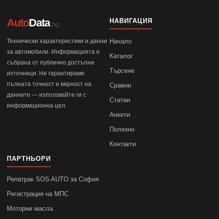
Auto
Data
НАВИГАЦИЯ
.bg
Технически характеристики и данни
Начало
за автомобили. Информацията е
Каталог
събрана от публично достъпни
Търсене
източници. Не гарантираме
пълната точност и вярност на
Сравни
данните — използвайте ги с
Статии
информационна цел.
Анкети
Полезно
Контакти
ПАРТНЬОРИ
Репатрак SOS AUTO за София
Регистрация на МПС
Моторни масла