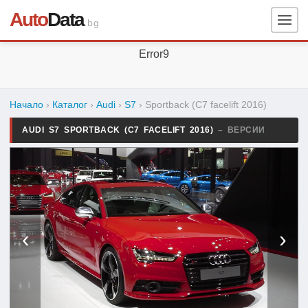
Auto
Data
.bg
Error9
Начало
›
Каталог
›
Audi
›
S7
›
Sportback (C7 facelift 2016)
AUDI S7 SPORTBACK (C7 FACELIFT 2016)
– ВЕРСИИ
‹
›