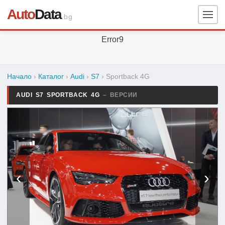
Auto
Data
.bg
Error9
Начало
›
Каталог
›
Audi
›
S7
›
Sportback 4G
AUDI S7 SPORTBACK 4G
– ВЕРСИИ
‹
›