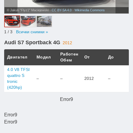
© Jakub "Flyz1" Maciejewski ·
CC BY-SA 4.0
·
Wikimedia Commons
1
/ 3
Всички снимки »
Audi S7 Sportback 4G
2012
Работен
Двигател
Модел
От
До
Обем
4.0 V8 TFSI
quattro S
–
–
2012
–
tronic
(420hp)
Error9
Error9
Error9