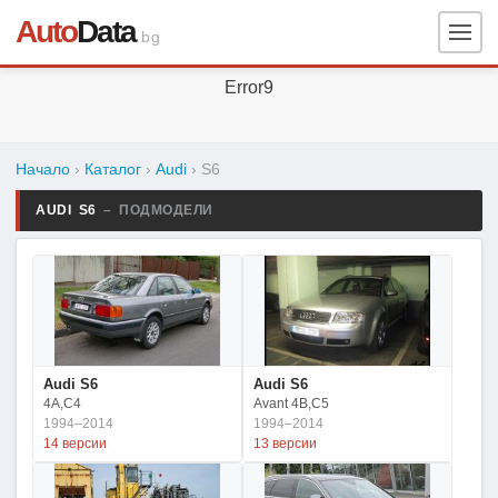
Auto
Data
.bg
Error9
Начало
›
Каталог
›
Audi
›
S6
AUDI S6
– ПОДМОДЕЛИ
Audi S6
Audi S6
4A,C4
Avant 4B,C5
1994–2014
1994–2014
14 версии
13 версии