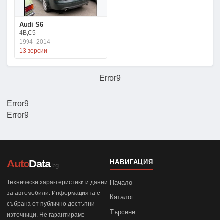
Audi S6
4B,C5
1994–2014
13 версии
Error9
Error9
Error9
Auto
Data
НАВИГАЦИЯ
.bg
Технически характеристики и данни
Начало
за автомобили. Информацията е
Каталог
събрана от публично достъпни
Търсене
източници. Не гарантираме