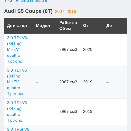
1
/ 3
Всички снимки »
Audi S5 Coupe (8T)
2007–2016
Работен
Двигател
Модел
От
До
Обем
3.0 TDI V6
(341hp)
MHEV
–
2967 см3
2020
–
quattro
Tiptronic
3.0 TDI V6
(347hp)
MHEV
–
2967 см3
2019
–
quattro
Tiptronic
3.0 TDI V6
(347hp)
–
2967 см3
2019
–
quattro
Tiptronic
3.0 TFSI V6