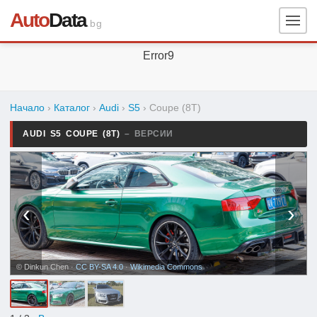
Auto
Data
.bg
Error9
Начало
›
Каталог
›
Audi
›
S5
›
Coupe (8T)
AUDI S5 COUPE (8T)
– ВЕРСИИ
‹
›
© Dinkun Chen ·
CC BY-SA 4.0
·
Wikimedia Commons