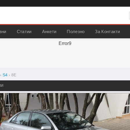
вни
Статии
Анкети
Полезно
За Контакти
Error9
›
S4
›
8E
ИИ