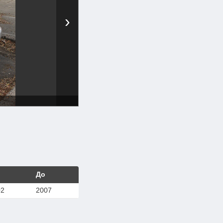
›
До
02
2007