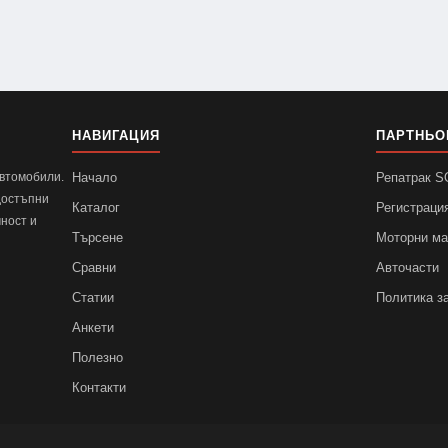
НАВИГАЦИЯ
ПАРТНЬО
автомобили.
Начало
Репатрак 
достъпни
Каталог
Регистраци
ност и
Търсене
Моторни м
Сравни
Авточасти
Статии
Политика з
Анкети
Полезно
Контакти