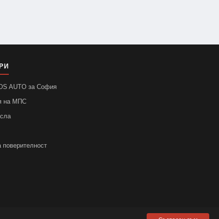
РИ
SOS AUTO за София
я на МПС
асла
а поверителност