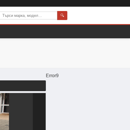
🔍
Error9