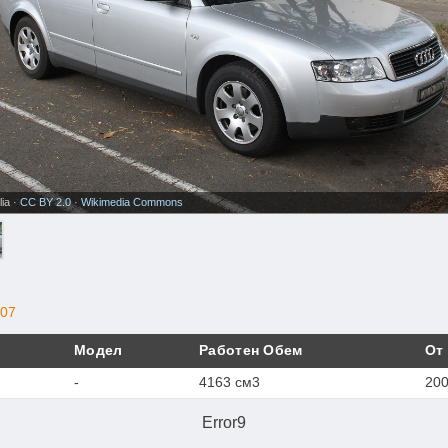
ia ·
CC BY 2.0
·
Wikimedia Commons
07
Модел
Работен Обем
От
-
4163 см3
20
Error9