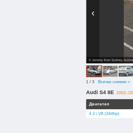
‹
© Jeremy from Sydney, Austral
1
/ 3
Всички снимки »
Audi S4 8E
2002–20
Двигател
4.2 i V8 (344hp)