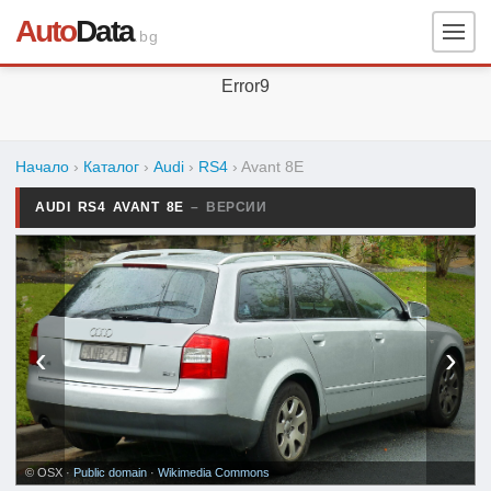
Auto
Data
.bg
Error9
Начало
›
Каталог
›
Audi
›
RS4
›
Avant 8E
AUDI RS4 AVANT 8E
– ВЕРСИИ
‹
›
© OSX ·
Public domain
·
Wikimedia Commons