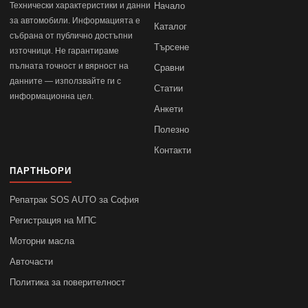
Технически характеристики и данни
Начало
за автомобили. Информацията е
Каталог
събрана от публично достъпни
Търсене
източници. Не гарантираме
пълната точност и вярност на
Сравни
данните — използвайте ги с
Статии
информационна цел.
Анкети
Полезно
Контакти
ПАРТНЬОРИ
Репатрак SOS AUTO за София
Регистрация на МПС
Моторни масла
Авточасти
Политика за поверителност