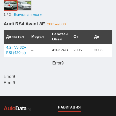
1
/ 2
Всички снимки »
Audi RS4 Avant 8E
2005–2008
Работен
Двигател
Модел
От
До
Обем
4.2 i V8 32V
–
4163 см3
2005
2008
FSI (420hp)
Error9
Error9
Error9
Auto
Data
НАВИГАЦИЯ
.bg