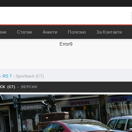
вни
Статии
Анкети
Полезно
За Контакти
Error9
›
RS 7
›
Sportback (C7)
CK (C7)
– ВЕРСИИ