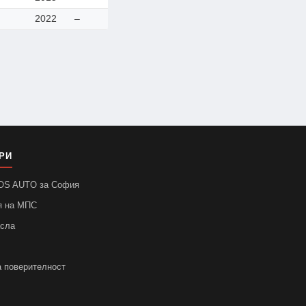
2022
–
РИ
SOS AUTO за София
я на МПС
асла
а поверителност