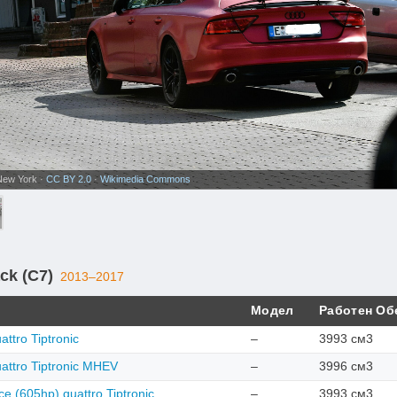
 New York ·
CC BY 2.0
·
Wikimedia Commons
ck (C7)
2013–2017
Модел
Работен Об
ttro Tiptronic
–
3993 см3
attro Tiptronic MHEV
–
3996 см3
e (605hp) quattro Tiptronic
–
3993 см3