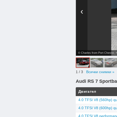
‹
© Charles from Port Chester,
1
/ 3
Всички снимки »
Audi RS 7 Sportba
Двигател
4.0 TFSI V8 (560hp) qua
4.0 TFSI V8 (600hp) qu
4.0 TFSI V8 performanc