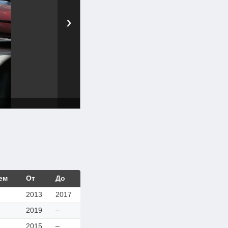
›
ем
От
До
2013
2017
2019
–
2015
–