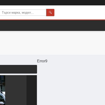
🔍
Error9