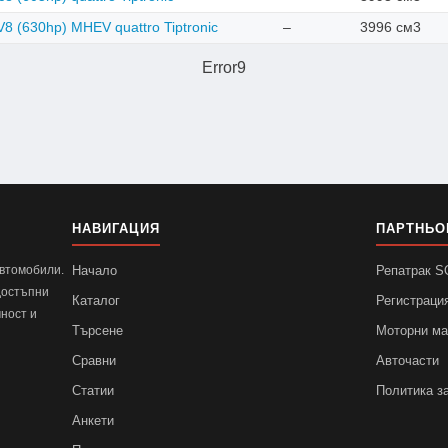
V8 (630hp) MHEV quattro Tiptronic
–
3996 см3
Error9
НАВИГАЦИЯ
ПАРТНЬО
автомобили.
Начало
Репатрак 
достъпни
Каталог
Регистраци
ност и
Търсене
Моторни м
Сравни
Авточасти
Статии
Политика з
Анкети