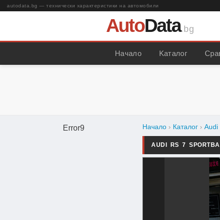
autodata.bg — технически характеристики на автомобили
Auto
Data
.bg
Начало
Kаталог
Сра
Начало
›
Каталог
›
Audi
Error9
AUDI RS 7 SPORTBA