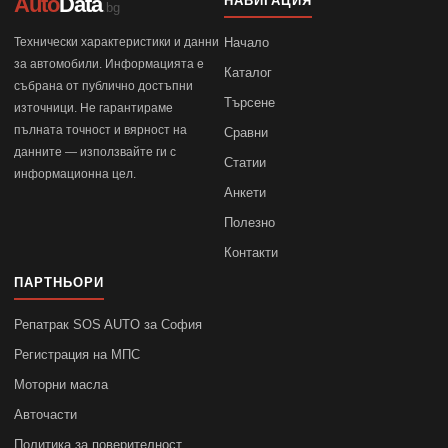
Auto
Data
НАВИГАЦИЯ
.bg
Технически характеристики и данни
Начало
за автомобили. Информацията е
Каталог
събрана от публично достъпни
Търсене
източници. Не гарантираме
пълната точност и вярност на
Сравни
данните — използвайте ги с
Статии
информационна цел.
Анкети
Полезно
Контакти
ПАРТНЬОРИ
Репатрак SOS AUTO за София
Регистрация на МПС
Моторни масла
Авточасти
Политика за поверителност