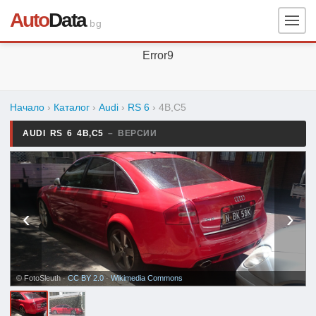
Auto
Data
.bg
Error9
Начало
›
Каталог
›
Audi
›
RS 6
›
4B,C5
AUDI RS 6 4B,C5
– ВЕРСИИ
‹
›
© FotoSleuth ·
CC BY 2.0
·
Wikimedia Commons