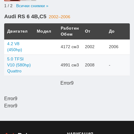
1
/ 2
Всички снимки »
Audi RS 6 4B,C5
2002–2006
Работен
Двигател
Модел
От
До
Обем
4.2 V8
4172 см3
2002
2006
(450hp)
5.0 TFSI
V10 (580hp)
4991 см3
2008
-
Quattro
Error9
Error9
Error9