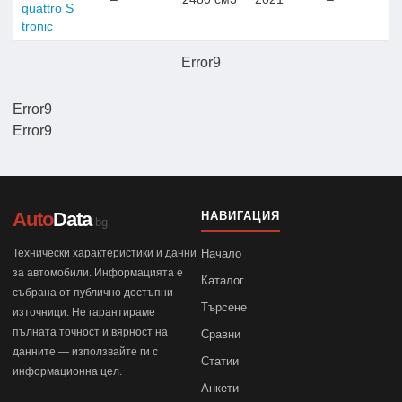
quattro S
tronic
Error9
Error9
Error9
Auto
Data
НАВИГАЦИЯ
.bg
Технически характеристики и данни
Начало
за автомобили. Информацията е
Каталог
събрана от публично достъпни
Търсене
източници. Не гарантираме
пълната точност и вярност на
Сравни
данните — използвайте ги с
Статии
информационна цел.
Анкети