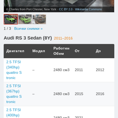
© Charles from Port Chester, New York ·
CC BY 2.0
·
Wikimedia Commons
1
/ 3
Всички снимки »
Audi RS 3 Sedan (8Y)
2011–2016
Работен
Двигател
Модел
От
До
Обем
2.5 TFSI
(340hp)
–
2480 см3
2011
2012
quattro S
tronic
2.5 TFSI
(367hp)
–
2480 см3
2015
2016
quattro S
tronic
2.5 TFSI
(400hp)
–
2480 см3
2021
–