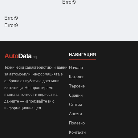
Error9
Error9
Error9
Auto
Data
НАВИГАЦИЯ
.bg
Технически характеристики и данни
Начало
за автомобили. Информацията е
Каталог
събрана от публично достъпни
Търсене
източници. Не гарантираме
пълната точност и вярност на
Сравни
данните — използвайте ги с
Статии
информационна цел.
Анкети
Полезно
Контакти