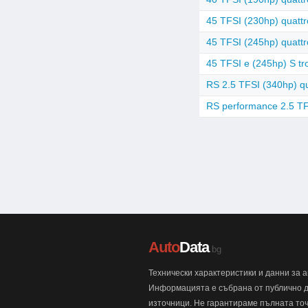
45 TFSI (230hp) quattr
45 TFSI (245hp) quattr
45 TFSI e (245hp) S tr
RS 2.5 TFSI (340hp) qu
RS performance 2.5 TFS
Auto
Data
.bg
Технически характеристики и данни за 
Информацията е събрана от публично 
източници. Не гарантираме пълната точ