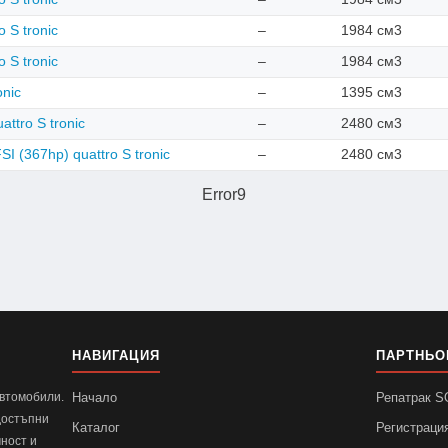
o S tronic
–
1984 см3
o S tronic
–
1984 см3
onic
–
1395 см3
attro S tronic
–
2480 см3
I (367hp) quattro S tronic
–
2480 см3
Error9
НАВИГАЦИЯ
ПАРТНЬО
автомобили.
Начало
Репатрак 
достъпни
Каталог
Регистраци
ност и