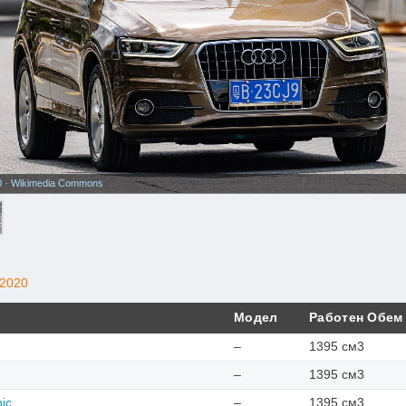
0
·
Wikimedia Commons
2020
Модел
Работен Обем
–
1395 см3
–
1395 см3
nic
–
1395 см3