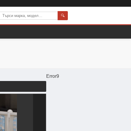
🔍
Error9