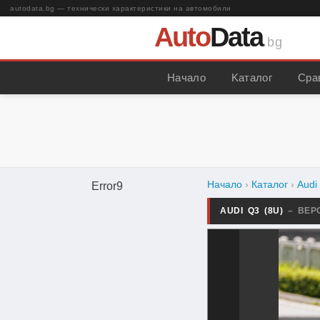
autodata.bg — технически характеристики на автомобили
Auto
Data
.bg
Начало
Kаталог
Сра
Начало
›
Каталог
›
Audi
Error9
AUDI Q3 (8U)
– ВЕР