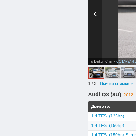
‹
© Dinkun Chen ·
CC BY-SA 4.
1
/ 3
Всички снимки »
Audi Q3 (8U)
2012–
Двигател
1.4 TFSI (125hp)
1.4 TFSI (150hp)
1.4 TFSI (150hp) S tro