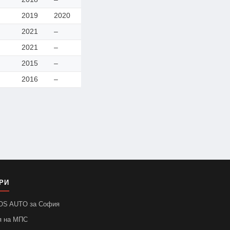
2019
2020
2021
–
2021
–
2015
–
2016
–
РИ
SOS AUTO за София
я на МПС