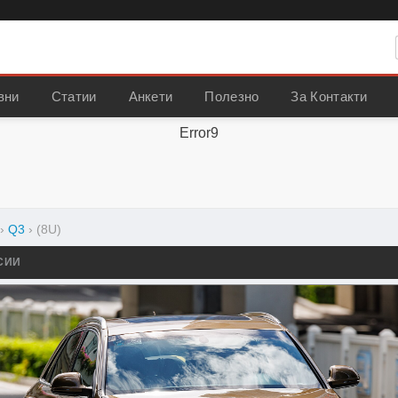
вни
Статии
Анкети
Полезно
За Контакти
Error9
›
Q3
›
(8U)
СИИ