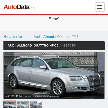
Auto
Data
.bg
Error9
Начало
›
Каталог
›
Audi
›
Allroad
›
Quattro 4F,C6
AUDI ALLROAD QUATTRO 4F,C6
– ВЕРСИИ
‹
›
© OSX ·
Public domain
·
Wikimedia Commons