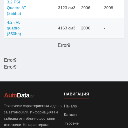
3.2 FSI
Quattro AT
3123 см3
2006
2008
(255hp)
4.2 i V8
quattro
4163 см3
2006
-
(350hp)
Error9
Error9
Error9
Auto
Data
НАВИГАЦИЯ
.bg
Технически характеристики и данни
Начало
за автомобили. Информацията е
Каталог
събрана от публично достъпни
Търсене
източници. Не гарантираме