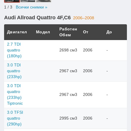
1
/ 3
Всички снимки »
Audi Allroad Quattro 4F,C6
2006–2008
Работен
Двигател
Модел
От
До
Обем
2.7 TDI
quattro
2698 см3
2006
-
(180hp)
3.0 TDI
quattro
2967 см3
2006
-
(233hp)
3.0 TDI
quattro
2967 см3
2006
-
(233hp)
Tiptronic
3.0 TFSI
quattro
2995 см3
2006
-
(290hp)