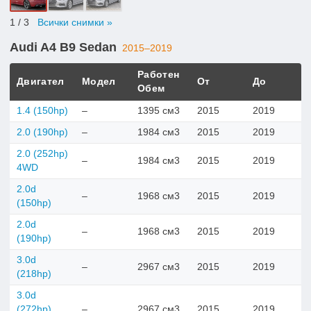
1
/ 3
Всички снимки »
Audi A4 B9 Sedan
2015–2019
Работен
Двигател
Модел
От
До
Обем
1.4 (150hp)
–
1395 см3
2015
2019
2.0 (190hp)
–
1984 см3
2015
2019
2.0 (252hp)
–
1984 см3
2015
2019
4WD
2.0d
–
1968 см3
2015
2019
(150hp)
2.0d
–
1968 см3
2015
2019
(190hp)
3.0d
–
2967 см3
2015
2019
(218hp)
3.0d
(272hp)
–
2967 см3
2015
2019