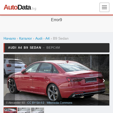
Auto
Data
.bg
Error9
Начало
›
Каталог
›
Audi
›
A4
›
B9 Sedan
AUDI A4 B9 SEDAN
– ВЕРСИИ
‹
›
© Alexander-93 ·
CC BY-SA 4.0
·
Wikimedia Commons