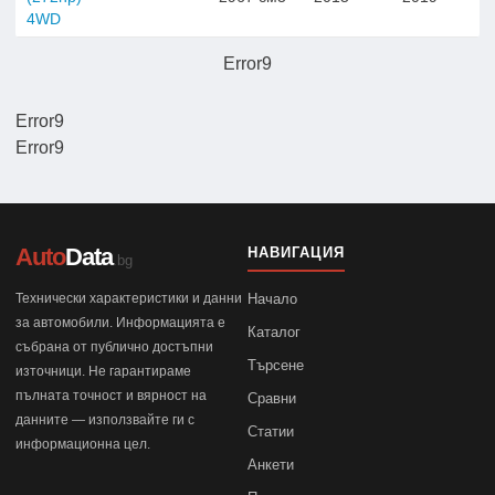
4WD
Error9
Error9
Error9
Auto
Data
НАВИГАЦИЯ
.bg
Технически характеристики и данни
Начало
за автомобили. Информацията е
Каталог
събрана от публично достъпни
Търсене
източници. Не гарантираме
пълната точност и вярност на
Сравни
данните — използвайте ги с
Статии
информационна цел.
Анкети