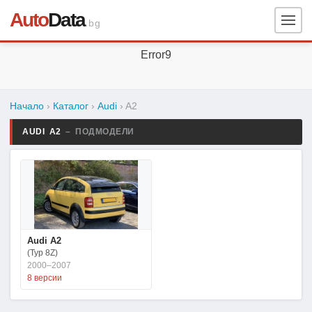
Auto
Data
.bg
Error9
Начало
›
Каталог
›
Audi
›
A2
AUDI A2
– ПОДМОДЕЛИ
Audi A2
(Typ 8Z)
2000–2007
8 версии