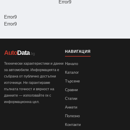
Error9
Error9
Error9
Auto
Data
НАВИГАЦИЯ
.bg
Технически характеристики и данни
Начало
за автомобили. Информацията е
Каталог
събрана от публично достъпни
Търсене
източници. Не гарантираме
пълната точност и вярност на
Сравни
данните — използвайте ги с
Статии
информационна цел.
Анкети
Полезно
Контакти