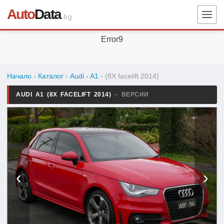
Auto
Data
.bg
Error9
Начало
›
Каталог
›
Audi
›
A1
›
(8X facelift 2014)
AUDI A1 (8X FACELIFT 2014)
– ВЕРСИИ
‹
›