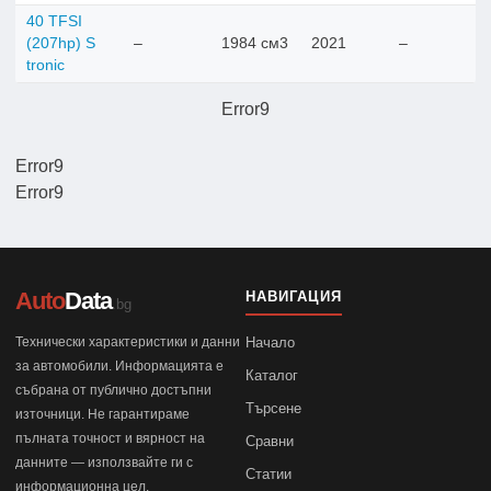
40 TFSI
(207hp) S
–
1984 см3
2021
–
tronic
Error9
Error9
Error9
Auto
Data
НАВИГАЦИЯ
.bg
Технически характеристики и данни
Начало
за автомобили. Информацията е
Каталог
събрана от публично достъпни
Търсене
източници. Не гарантираме
пълната точност и вярност на
Сравни
данните — използвайте ги с
Статии
информационна цел.