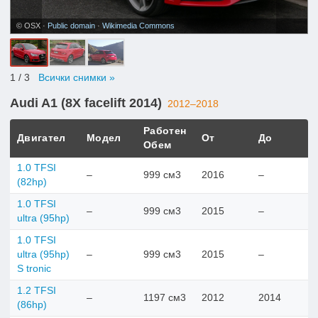
© OSX ·
Public domain
·
Wikimedia Commons
1
/ 3
Всички снимки »
Audi A1 (8X facelift 2014)
2012–2018
Работен
Двигател
Модел
От
До
Обем
1.0 TFSI
–
999 см3
2016
–
(82hp)
1.0 TFSI
–
999 см3
2015
–
ultra (95hp)
1.0 TFSI
ultra (95hp)
–
999 см3
2015
–
S tronic
1.2 TFSI
–
1197 см3
2012
2014
(86hp)