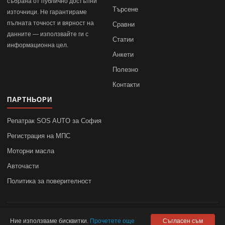
събрана от публично достъпни
Търсене
източници. Не гарантираме
пълната точност и вярност на
Сравни
данните — използвайте ги с
Статии
информационна цел.
Анкети
Полезно
Контакти
ПАРТНЬОРИ
Репатрак SOS AUTO за София
Регистрация на МПС
Моторни масла
Авточасти
Политика за поверителност
© 2010–2026
autodata.bg
—
Поверителност
Ние използваме бисквитки.
Прочетете още
Съгласен съм
autodata.bg не носи отговорност за точността на данните.