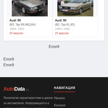
Audi 90
Audi 90
(B3, Typ 89,89Q,8A)
(B2, Typ 81,85)
1984–1991
1984–1991
25 версии
25 версии
Error9
Error9
Error9
Auto
Data
НАВИГАЦИЯ
.bg
Технически характеристики и данни
Начало
за автомобили. Информацията е
Каталог