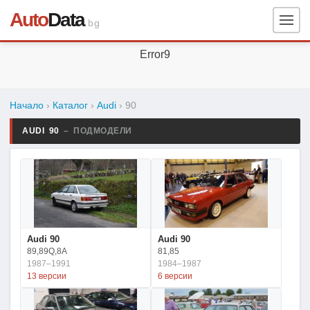
Auto
Data
.bg
Error9
Начало
›
Каталог
›
Audi
›
90
AUDI 90
– ПОДМОДЕЛИ
Audi 90
Audi 90
89,89Q,8A
81,85
1987–1991
1984–1987
13 версии
6 версии