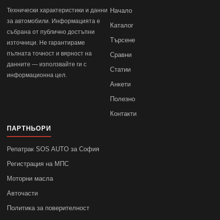
Технически характеристики и данни
Начало
за автомобили. Информацията е
Каталог
събрана от публично достъпни
Търсене
източници. Не гарантираме
пълната точност и вярност на
Сравни
данните — използвайте ги с
Статии
информационна цел.
Анкети
Полезно
Контакти
ПАРТНЬОРИ
Репатрак SOS AUTO за София
Регистрация на МПС
Моторни масла
Авточасти
Политика за поверителност