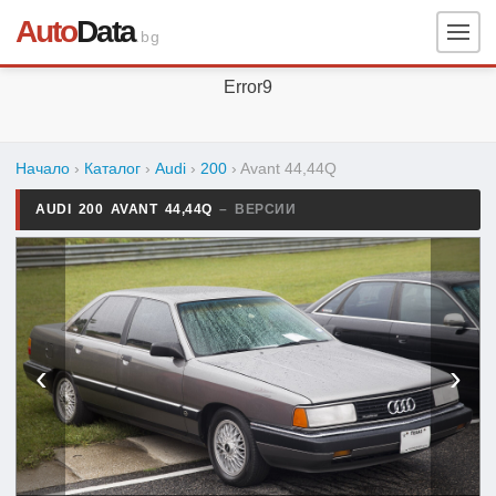
Auto
Data
.bg
Error9
Начало
›
Каталог
›
Audi
›
200
›
Avant 44,44Q
AUDI 200 AVANT 44,44Q
– ВЕРСИИ
‹
›