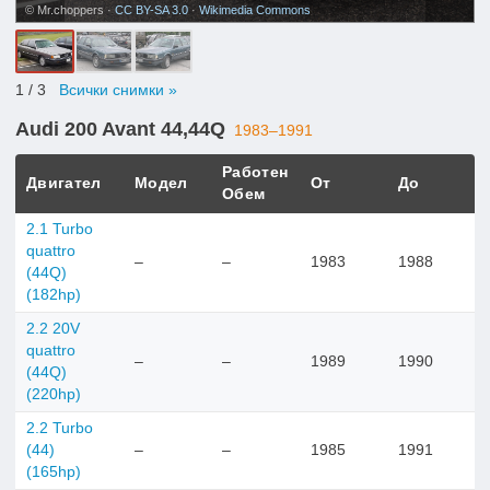
© Mr.choppers ·
CC BY-SA 3.0
·
Wikimedia Commons
1
/ 3
Всички снимки »
Audi 200 Avant 44,44Q
1983–1991
Работен
Двигател
Модел
От
До
Обем
2.1 Turbo
quattro
–
–
1983
1988
(44Q)
(182hp)
2.2 20V
quattro
–
–
1989
1990
(44Q)
(220hp)
2.2 Turbo
(44)
–
–
1985
1991
(165hp)