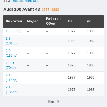
1
/ 3
Всички снимки »
Audi 100 Avant 43
1977–1983
Работен
Двигател
Модел
От
До
Обем
1.6 (85hp)
–
–
1977
1983
1.9
–
–
1980
1982
(101hp)
2.0
–
–
1977
1980
(116hp)
2.0 D
–
–
1978
1983
(70hp)
2.1
–
–
1977
1983
(115hp)
2.1
–
–
1977
1983
(136hp)
Error9