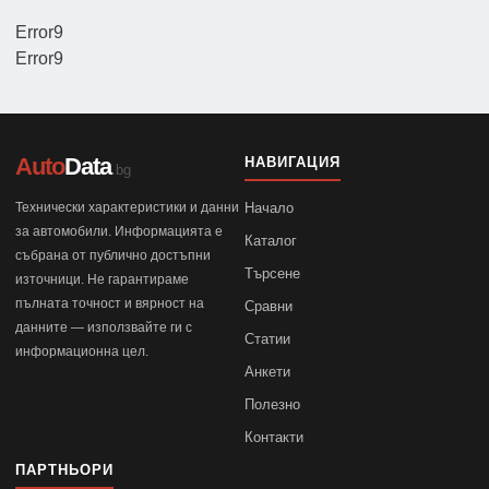
Error9
Error9
Auto
Data
НАВИГАЦИЯ
.bg
Технически характеристики и данни
Начало
за автомобили. Информацията е
Каталог
събрана от публично достъпни
Търсене
източници. Не гарантираме
пълната точност и вярност на
Сравни
данните — използвайте ги с
Статии
информационна цел.
Анкети
Полезно
Контакти
ПАРТНЬОРИ