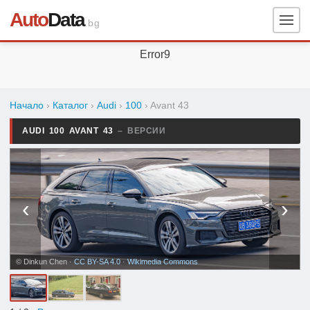
Auto
Data
.bg
Error9
Начало
›
Каталог
›
Audi
›
100
›
Avant 43
AUDI 100 AVANT 43
– ВЕРСИИ
‹
›
© Dinkun Chen ·
CC BY-SA 4.0
·
Wikimedia Commons