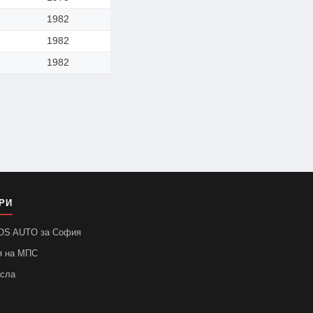
1982
1982
1982
РИ
SOS AUTO за София
я на МПС
асла