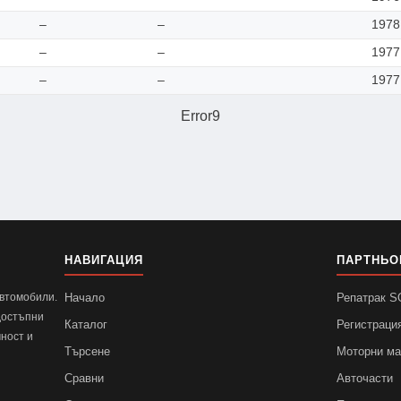
–
–
1978
–
–
1977
–
–
1977
Error9
НАВИГАЦИЯ
ПАРТНЬО
автомобили.
Начало
Репатрак 
достъпни
Каталог
Регистраци
ност и
Търсене
Моторни м
Сравни
Авточасти