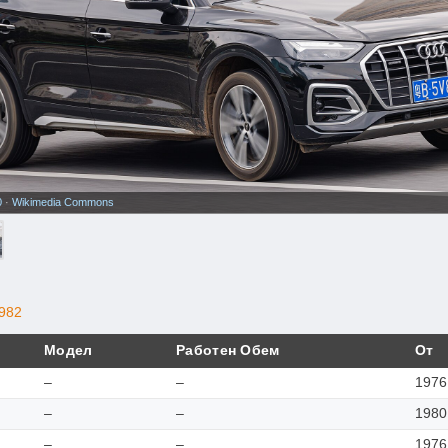
0
·
Wikimedia Commons
982
Модел
Работен Обем
От
–
–
1976
–
–
1980
–
–
1976