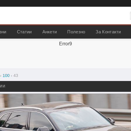
вни
Статии
Анкети
Полезно
За Контакти
Error9
›
100
›
43
СИИ