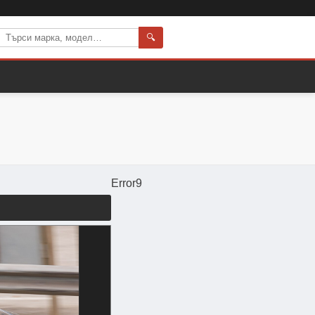
🔍
Error9