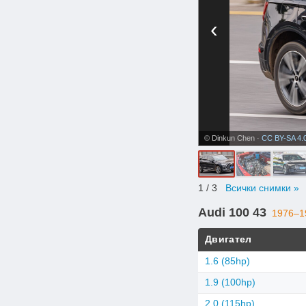
‹
© Dinkun Chen ·
CC BY-SA 4.
1
/ 3
Всички снимки »
Audi 100 43
1976–1
Двигател
1.6 (85hp)
1.9 (100hp)
2.0 (115hp)