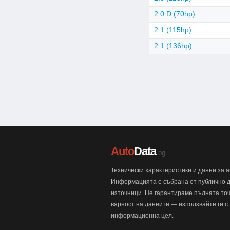
2.0 D (70hp)
2.1 (115hp)
2.1 (136hp)
Auto
Data
.bg
Технически характеристики и данни за 
Информацията е събрана от публично 
източници. Не гарантираме пълната точ
вярност на данните — използвайте ги с
информационна цел.