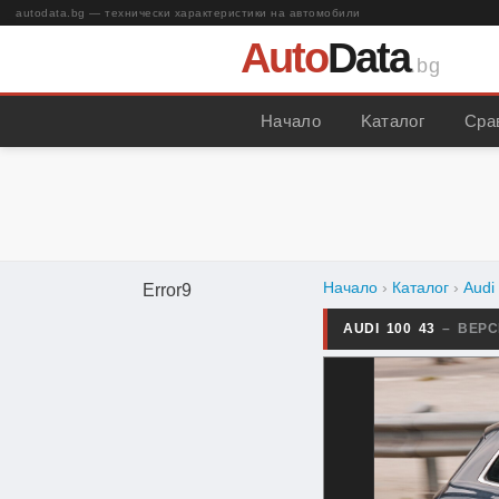
autodata.bg — технически характеристики на автомобили
Auto
Data
.bg
Начало
Kаталог
Сра
Начало
›
Каталог
›
Audi
Error9
AUDI 100 43
– ВЕР