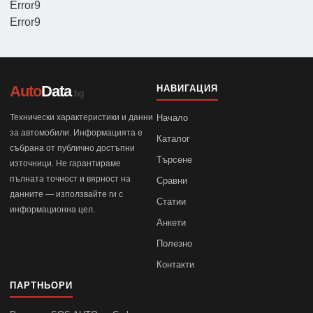
Error9
Error9
Auto
Data
НАВИГАЦИЯ
.bg
Технически характеристики и данни
Начало
за автомобили. Информацията е
Каталог
събрана от публично достъпни
Търсене
източници. Не гарантираме
пълната точност и вярност на
Сравни
данните — използвайте ги с
Статии
информационна цел.
Анкети
Полезно
Контакти
ПАРТНЬОРИ