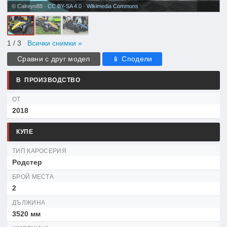
© Calreyn88 ·
CC BY-SA 4.0
·
Wikimedia Commons
1
/ 3
Всички снимки »
Сравни с друг модел
📱 Сподели
В ПРОИЗВОДСТВО
ОТ
2018
КУПЕ
ТИП КАРОСЕРИЯ
Родстер
БРОЙ МЕСТА
2
ДЪЛЖИНА
3520 мм