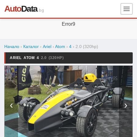
Auto
Data
.bg
Error9
Начало
›
Каталог
›
Ariel
›
Atom
›
4
›
2.0 (320hp)
ARIEL ATOM 4
2.0 (320HP)
‹
›