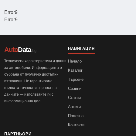
Error9
Error9
Auto
Data
НАВИГАЦИЯ
.bg
Технически характеристики и данни
Начало
за автомобили. Информацията е
Каталог
събрана от публично достъпни
Търсене
източници. Не гарантираме
пълната точност и вярност на
Сравни
данните — използвайте ги с
Статии
информационна цел.
Анкети
Полезно
Контакти
ПАРТНЬОРИ