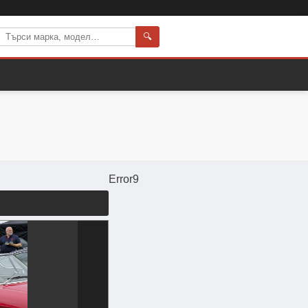
🔍
Error9