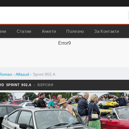
вни
Статии
Анкети
Полезно
За Контакти
Error9
 Romeo
›
Alfasud
›
Sprint 902.A
UD SPRINT 902.A
– ВЕРСИИ