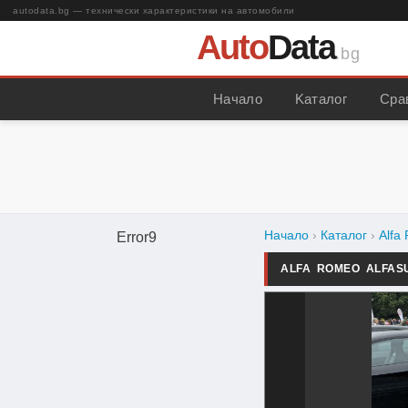
autodata.bg — технически характеристики на автомобили
Auto
Data
.bg
Начало
Kаталог
Сра
Начало
›
Каталог
›
Alfa
Error9
ALFA ROMEO ALFAS