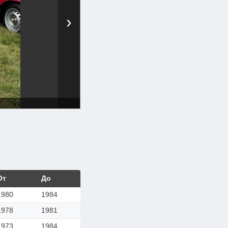
›
От
До
1980
1984
1978
1981
1973
1984