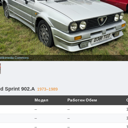
Wikimedia Commons
d Sprint 902.A
1973–1989
Модел
Работен Обем
–
–
–
–
–
–