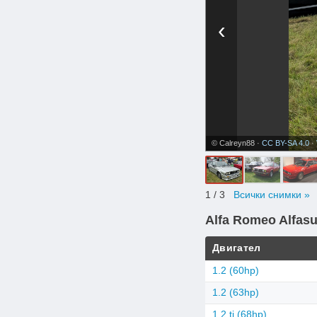
‹
© Calreyn88 ·
CC BY-SA 4.0
·
1
/ 3
Всички снимки »
Alfa Romeo Alfasu
Двигател
1.2 (60hp)
1.2 (63hp)
1.2 ti (68hp)