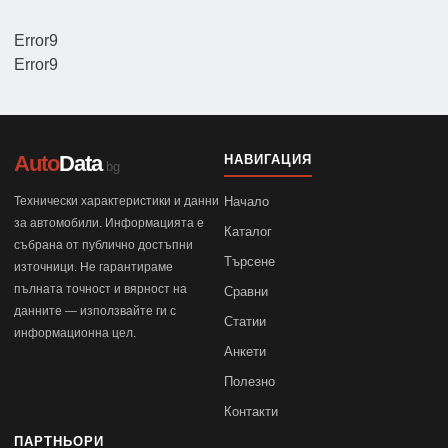
Error9
Error9
Auto
Data
НАВИГАЦИЯ
.bg
Технически характеристики и данни
Начало
за автомобили. Информацията е
Каталог
събрана от публично достъпни
Търсене
източници. Не гарантираме
пълната точност и вярност на
Сравни
данните — използвайте ги с
Статии
информационна цел.
Анкети
Полезно
Контакти
ПАРТНЬОРИ