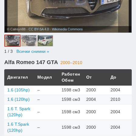
© Calreyn88 ·
CC BY-SA 4.0
·
Wikimedia Commons
1
/ 3
Всички снимки »
Alfa Romeo 147 GTA
2000–2010
Работен
Двигател
Модел
От
До
Обем
1.6 (105hp)
–
1598 см3
2000
2004
1.6 (120hp)
–
1598 см3
2004
2010
1.6 T. Spark
–
1598 см3
2000
2004
(120hp)
1.6 T.Spark
–
1598 см3
2000
2004
(120hp)