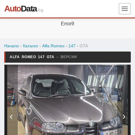
Auto
Data
.bg
Error9
Начало
›
Каталог
›
Alfa Romeo
›
147
›
GTA
ALFA ROMEO 147 GTA
– ВЕРСИИ
‹
›