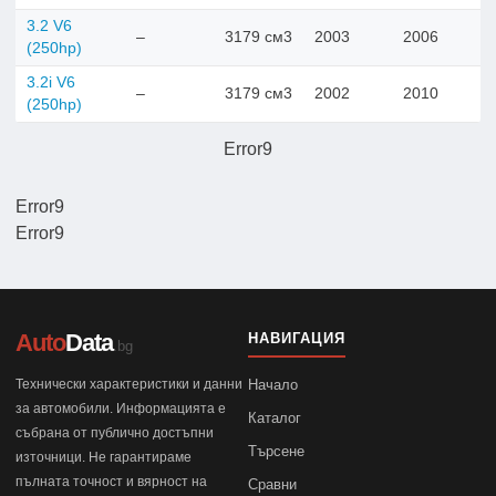
3.2 V6
–
3179 см3
2003
2006
(250hp)
3.2i V6
–
3179 см3
2002
2010
(250hp)
Error9
Error9
Error9
Auto
Data
НАВИГАЦИЯ
.bg
Технически характеристики и данни
Начало
за автомобили. Информацията е
Каталог
събрана от публично достъпни
Търсене
източници. Не гарантираме
пълната точност и вярност на
Сравни