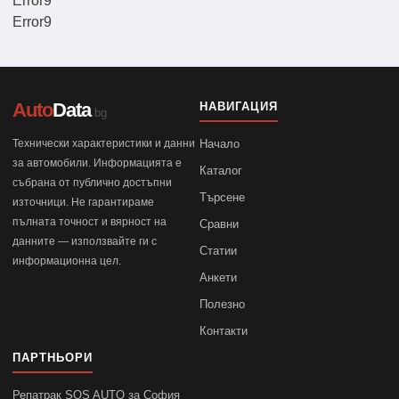
Error9
Error9
Auto
Data
НАВИГАЦИЯ
.bg
Технически характеристики и данни
Начало
за автомобили. Информацията е
Каталог
събрана от публично достъпни
Търсене
източници. Не гарантираме
пълната точност и вярност на
Сравни
данните — използвайте ги с
Статии
информационна цел.
Анкети
Полезно
Контакти
ПАРТНЬОРИ
Репатрак SOS AUTO за София