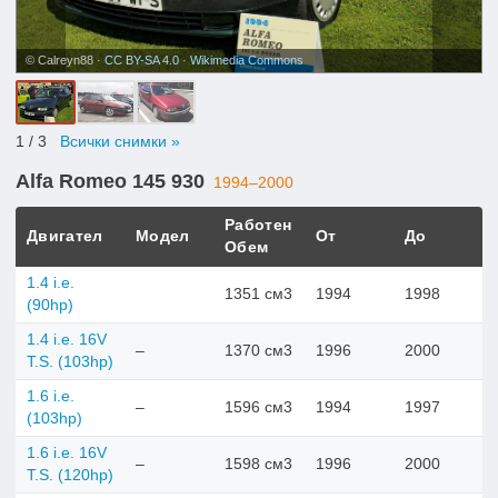
© Calreyn88 ·
CC BY-SA 4.0
·
Wikimedia Commons
1
/ 3
Всички снимки »
Alfa Romeo 145 930
1994–2000
Работен
Двигател
Модел
От
До
Обем
1.4 i.e.
1351 см3
1994
1998
(90hp)
1.4 i.e. 16V
–
1370 см3
1996
2000
T.S. (103hp)
1.6 i.e.
–
1596 см3
1994
1997
(103hp)
1.6 i.e. 16V
–
1598 см3
1996
2000
T.S. (120hp)