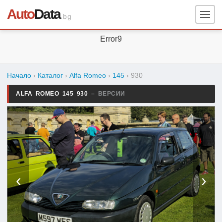
Auto
Data
.bg
Error9
Начало
›
Каталог
›
Alfa Romeo
›
145
›
930
ALFA ROMEO 145 930
– ВЕРСИИ
‹
›