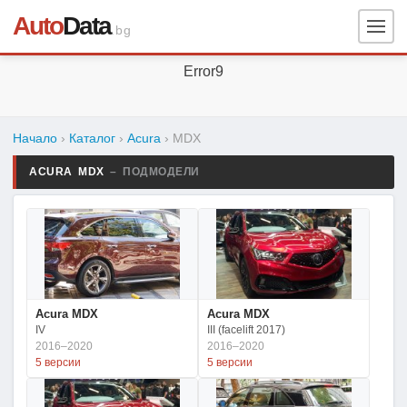
Auto
Data
.bg
Error9
Начало
›
Каталог
›
Acura
›
MDX
ACURA MDX
– ПОДМОДЕЛИ
Acura MDX
Acura MDX
IV
III (facelift 2017)
2016–2020
2016–2020
5 версии
5 версии