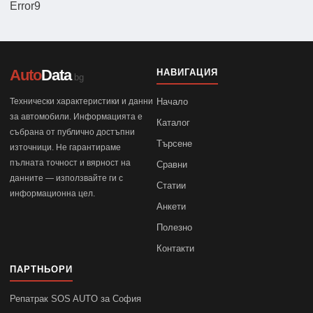
Error9
Auto
Data
НАВИГАЦИЯ
.bg
Технически характеристики и данни
Начало
за автомобили. Информацията е
Каталог
събрана от публично достъпни
Търсене
източници. Не гарантираме
пълната точност и вярност на
Сравни
данните — използвайте ги с
Статии
информационна цел.
Анкети
Полезно
Контакти
ПАРТНЬОРИ
Репатрак SOS AUTO за София