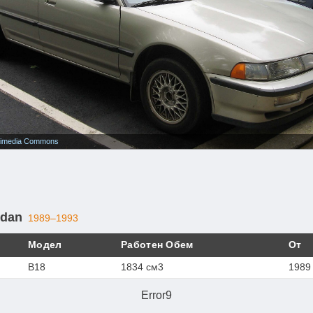
imedia Commons
edan
1989–1993
Модел
Работен Обем
От
B18
1834 см3
1989
Error9