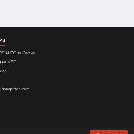
РИ
SOS AUTO за София
я на МПС
асла
а поверителност