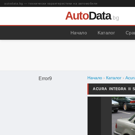
autodata.bg — технически характеристики на автомобили
Auto
Data
.bg
Начало
Kаталог
Сра
Начало
›
Каталог
›
Acur
Error9
ACURA INTEGRA II