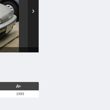
›
До
1993