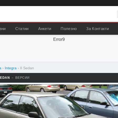
вни
Статии
Анкети
Полезно
За Контакти
Error9
a
›
Integra
›
II Sedan
 SEDAN
– ВЕРСИИ