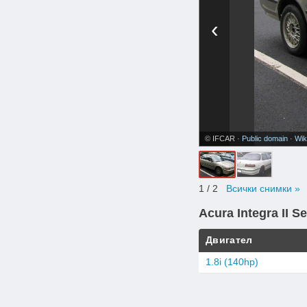
‹
© IFCAR ·
Public domain
·
Wik
1
/ 2
Всички снимки »
Acura Integra II S
Двигател
1.8i (140hp)