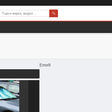
🔍
Error9