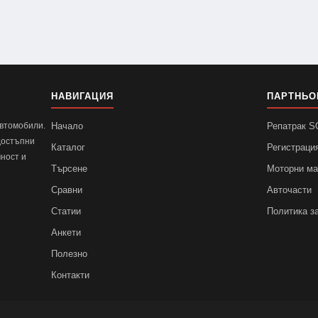
НАВИГАЦИЯ
ПАРТНЬО
автомобили.
Начало
Репатрак 
достъпни
Каталог
Регистраци
ност и
Търсене
Моторни м
Сравни
Авточасти
Статии
Политика з
Анкети
Полезно
Контакти