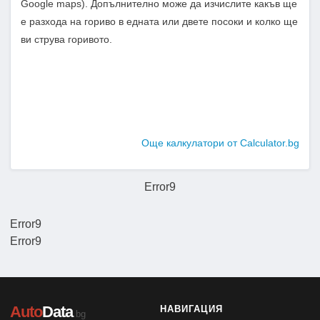
Google maps). Допълнително може да изчислите какъв ще
е разхода на гориво в едната или двете посоки и колко ще
ви струва горивото.
Още калкулатори от Calculator.bg
Error9
Error9
Error9
Auto
Data
НАВИГАЦИЯ
.bg