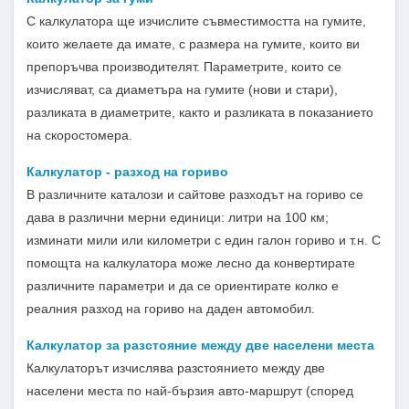
С калкулатора ще изчислите съвместимостта на гумите,
които желаете да имате, с размера на гумите, които ви
препоръчва производителят. Параметрите, които се
изчисляват, са диаметъра на гумите (нови и стари),
разликата в диаметрите, както и разликата в показанието
на скоростомера.
Калкулатор - разход на гориво
В различните каталози и сайтове разходът на гориво се
дава в различни мерни единици: литри на 100 км;
изминати мили или километри с един галон гориво и т.н. С
помощта на калкулатора може лесно да конвертирате
различните параметри и да се ориентирате колко е
реалния разход на гориво на даден автомобил.
Калкулатор за разстояниe между две населени места
Калкулаторът изчислява разстоянието между две
населени места по най-бързия авто-маршрут (според