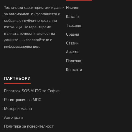
Технически характеристики и данни
Начало
за автомобили. Информацията е
Каталог
събрана от публично достъпни
Търсене
източници. Не гарантираме
пълната точност и вярност на
Сравни
данните — използвайте ги с
Статии
информационна цел.
Анкети
Полезно
Контакти
ПАРТНЬОРИ
Репатрак SOS AUTO за София
Регистрация на МПС
Моторни масла
Авточасти
Политика за поверителност