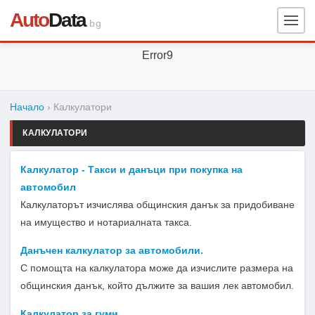
Auto
Data
.bg
Error9
Начало
› Калкулатори
КАЛКУЛАТОРИ
Калкулатор - Такси и данъци при покупка на
автомобил
Калкулаторът изчислява общинския данък за придобиване
на имущество и нотариалната такса.
Данъчен калкулатор за автомобили.
С помощта на калкулатора може да изчислите размера на
общинския данък, който дължите за вашия лек автомобил.
Калкулатор за гуми